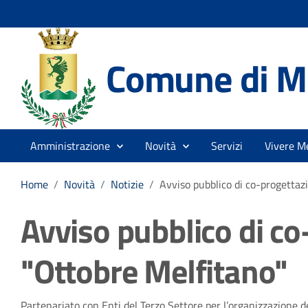
Comune di Me
Amministrazione
Novità
Servizi
Vivere Me
Home
/
Novità
/
Notizie
/
Avviso pubblico di co-progettazi
Avviso pubblico di co
"Ottobre Melfitano"
Partenariato con Enti del Terzo Settore per l’organizzazione de