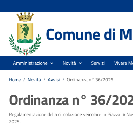
Comune di Me
Amministrazione
Novità
Servizi
Vivere Me
Home
/
Novità
/
Avvisi
/
Ordinanza n° 36/2025
Ordinanza n° 36/20
Dettagli della notizia
Regolamentazione della circolazione veicolare in Piazza IV No
2025.