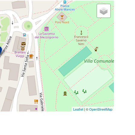
Leaflet
| ©
OpenStreetMap