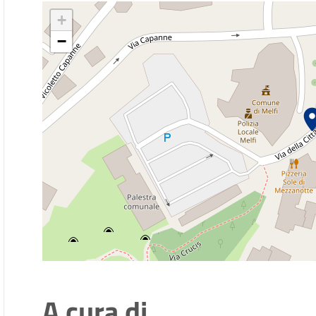
+
−
A cura di