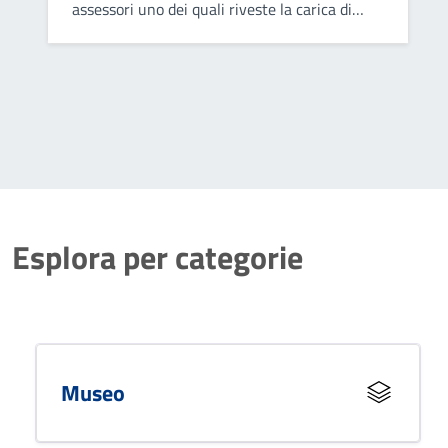
assessori uno dei quali riveste la carica di
vicesindaco. Collabora con il sindaco nel
governo del comune ed opera attraverso
deliberazioni collegiali.
Esplora per categorie
Museo