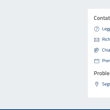
Contat
Legg
Rich
Chi
Pre
Proble
Segn