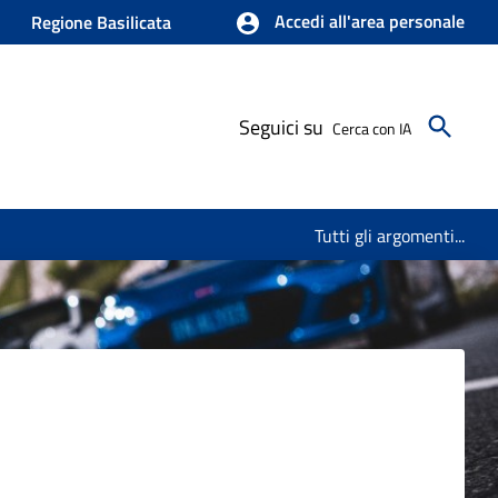
Accedi all'area personale
Regione Basilicata
Seguici su
Cerca con IA
Tutti gli argomenti...