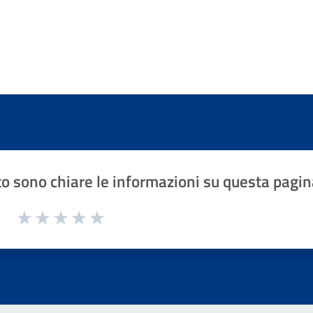
o sono chiare le informazioni su questa pagin
1 a 5 stelle la pagina
Valuta 1 stelle su 5
Valuta 2 stelle su 5
Valuta 3 stelle su 5
Valuta 4 stelle su 5
Valuta 5 stelle su 5