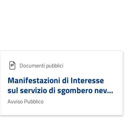
Documenti pubblici
Manifestazioni di Interesse
sul servizio di sgombero neve
e spargimento sale
Avviso Pubblico