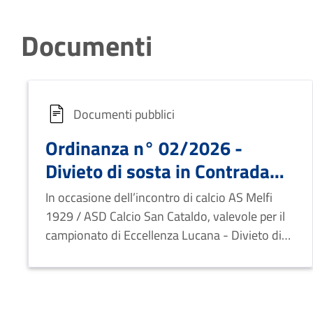
Documenti
Documenti pubblici
Ordinanza n° 02/2026 -
Divieto di sosta in Contrada
Sant’Abruzzese, nell’area
In occasione dell’incontro di calcio AS Melfi
antistante lo Stadio “A.
1929 / ASD Calcio San Cataldo, valevole per il
Valerio” e i Campi da Tennis
campionato di Eccellenza Lucana - Divieto di
sosta in Contrada Sant’Abruzzese