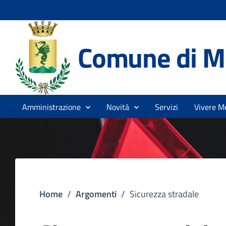
Comune di Me
Amministrazione
Novità
Servizi
Vivere Me
Home
/
Argomenti
/
Sicurezza stradale