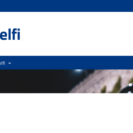
lfi
lfi