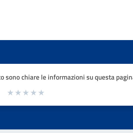
o sono chiare le informazioni su questa pagin
1 a 5 stelle la pagina
Valuta 1 stelle su 5
Valuta 2 stelle su 5
Valuta 3 stelle su 5
Valuta 4 stelle su 5
Valuta 5 stelle su 5