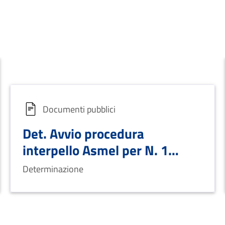
Documenti pubblici
Det. Avvio procedura
interpello Asmel per N. 1
Funz. Tecnico
Determinazione