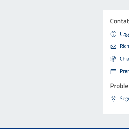
Contat
Legg
Rich
Chi
Pre
Proble
Segn