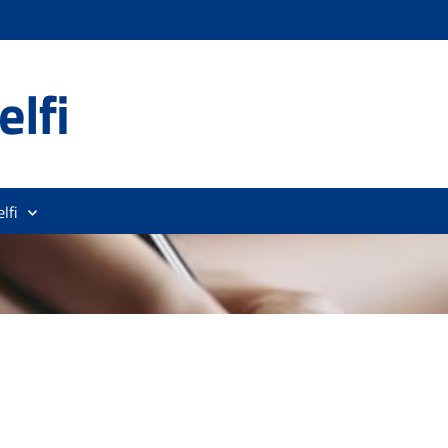
lfi
lfi