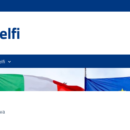
lfi
lfi
iva