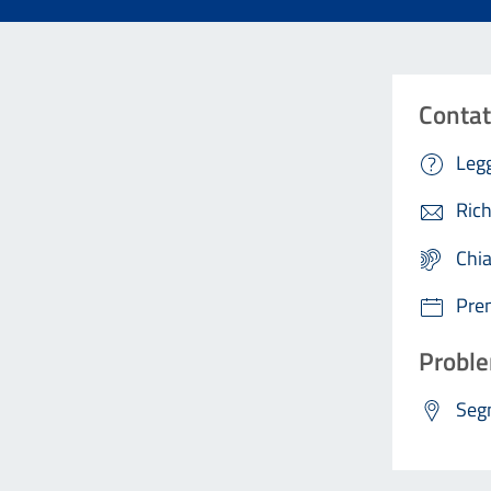
Contat
Legg
Rich
Chi
Pre
Proble
Segn