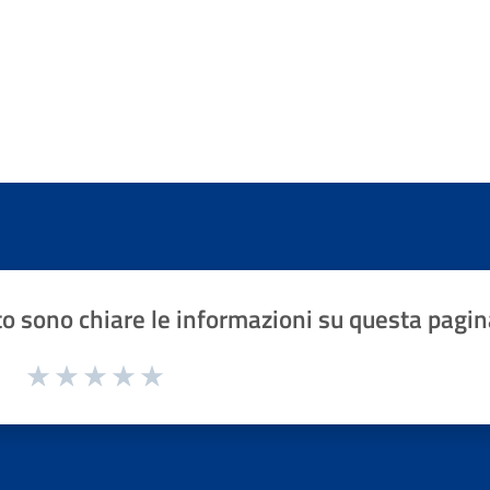
o sono chiare le informazioni su questa pagin
1 a 5 stelle la pagina
Valuta 1 stelle su 5
Valuta 2 stelle su 5
Valuta 3 stelle su 5
Valuta 4 stelle su 5
Valuta 5 stelle su 5