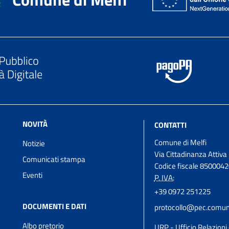
NOVITÀ
CONTATTI
Comune di Melfi
Notizie
Via Cittadinanza Attiva
Comunicati stampa
Codice fiscale 850004
Eventi
P. IVA:
+39 0972 251225
DOCUMENTI E DATI
protocollo@pec.comune
Albo pretorio
URP - Ufficio Relazioni 