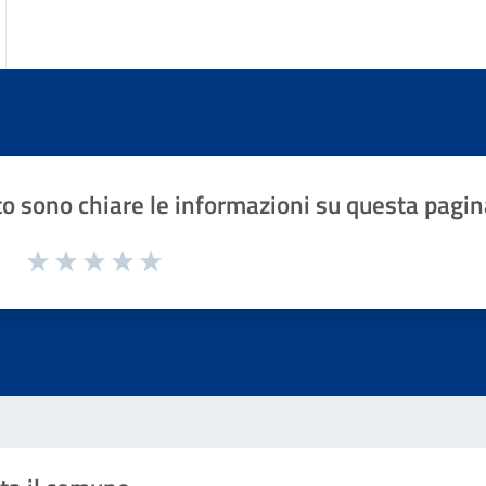
o sono chiare le informazioni su questa pagin
1 a 5 stelle la pagina
Valuta 1 stelle su 5
Valuta 2 stelle su 5
Valuta 3 stelle su 5
Valuta 4 stelle su 5
Valuta 5 stelle su 5