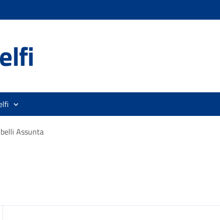
lfi
lfi
belli Assunta