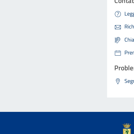
Contat
Legg
Rich
Chi
Pre
Proble
Segn