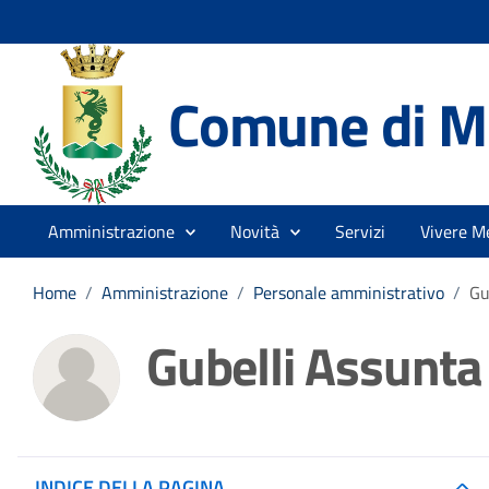
Comune di Me
Amministrazione
Novità
Servizi
Vivere Me
Home
/
Amministrazione
/
Personale amministrativo
/
Gu
Gubelli Assunta
INDICE DELLA PAGINA