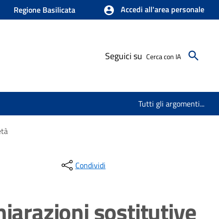
Accedi all'area personale
Regione Basilicata
Seguici su
Cerca con IA
Tutti gli argomenti...
età
Condividi
hiarazioni sostitutive