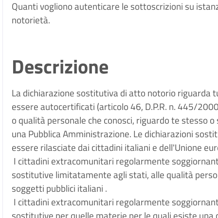
Quanti vogliono autenticare le sottoscrizioni su istanz
notorietà.
Descrizione
La dichiarazione sostitutiva di atto notorio riguarda t
essere autocertificati (articolo 46, D.P.R. n. 445/2000)
o qualità personale che conosci, riguardo te stesso o 
una Pubblica Amministrazione. Le dichiarazioni sostitu
essere rilasciate dai cittadini italiani e dell'Unione eu
I cittadini extracomunitari regolarmente soggiornanti 
sostitutive limitatamente agli stati, alle qualità persona
soggetti pubblici italiani .
I cittadini extracomunitari regolarmente soggiornanti 
sostitutive per quelle materie per le quali esiste una c