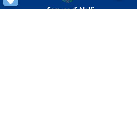
Comune di Melfi
AMMINISTRAZIONE
Aree amministrative
Organi di governo
Uffici
Enti e fondazioni