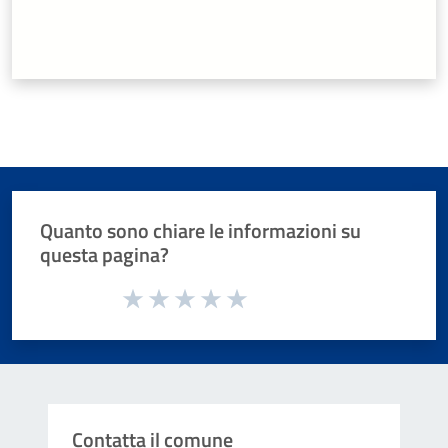
Quanto sono chiare le informazioni su
questa pagina?
Valuta da 1 a 5 stelle la pagina
Valuta 1 stelle su 5
Valuta 2 stelle su 5
Valuta 3 stelle su 5
Valuta 4 stelle su 5
Valuta 5 stelle su 5
Contatta il comune