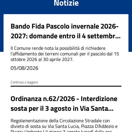
Notizie
Bando Fida Pascolo invernale 2026-
2027: domande entro il 4 settembre
2026
Il Comune rende nota la possibilità di richiedere
l’affidamento dei terreni comunali per il pascolo dal 15
ottobre 2026 al 30 aprile 2027.
05/08/2026
Continua a leggere
Ordinanza n.62/2026 - Interdizione
sosta per il 3 agosto in Via Santa
Lucia, Piazza D'Addezio e Piazza
Regolamentazione della Circolazione Stradale con
Umberto I
divieto di sosta su Via Santa Lucia, Piazza D’Addezio e
Piazza Umberto I il giorno 3 agosto lunedì dalle ore